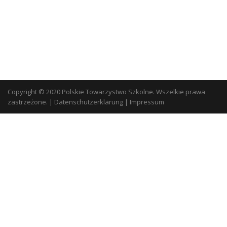
Copyright © 2020 Polskie Towarzystwo Szkolne. Wszelkie prawa
zastrzeżone.
|
Datenschutzerklärung
|
Impressum