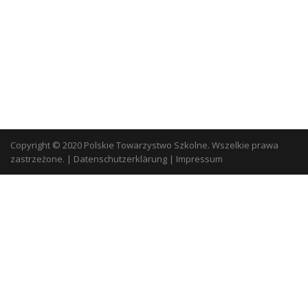
Copyright © 2020 Polskie Towarzystwo Szkolne. Wszelkie prawa
zastrzeżone.
|
Datenschutzerklärung
|
Impressum