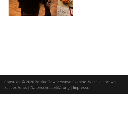
Copyright © 2020 Polskie Towarzystwo Szkolne. Wszelkie prawa
zastrzeżone.
|
Datenschutzerklärung
|
Impressum