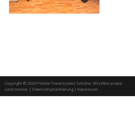
Copyright © 2020 Polskie Towarzystwo Szkolne. Wszelkie prawa
zastrzeżone.
|
Datenschutzerklärung
|
Impressum