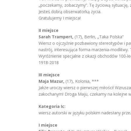
„poczekamy, zobaczymy”. Tę życiową sytuację, z
Jesteś dobrą obserwatorką życia.
Gratulujemy I miejsca!
II miejsce
Sarah Trampert,
(17), Berlin, „Taka Polska”
Wiersz o ojczyźnie pozbawiony stereotypów i pa
nastrój, interesująca forma marzenia-modlitwy. T
Wyróżnienie specjalne z okazji obchodów 100-lec
1918-2018
III miejsce
Maja Mazur,
(17), Kolonia, ***
Jakże uroczy wiersz o pierwszej miłości! Wzrusz
zakochanym! Droga Maju, czekamy na kolejne w
Kategoria Ic:
wiersz autorski w języku polskim nadesłany prze
I miejsce