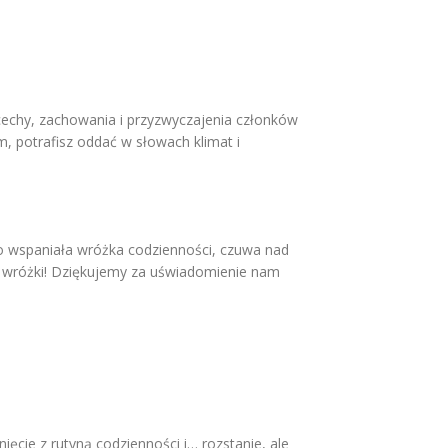
cechy, zachowania i przyzwyczajenia członków
em, potrafisz oddać w słowach klimat i
to wspaniała wróżka codzienności, czuwa nad
my wróżki! Dziękujemy za uświadomienie nam
ęcie z rutyną codzienności i… rozstanie, ale