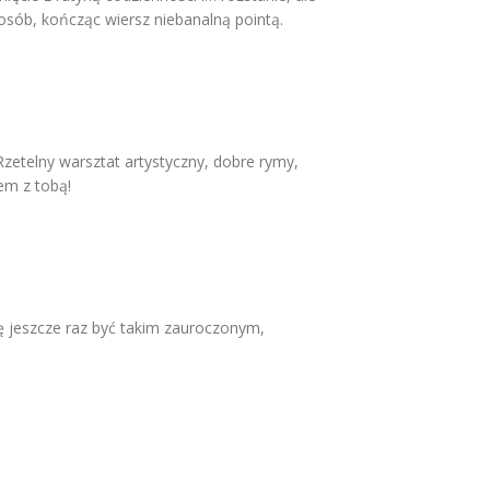
osób, kończąc wiersz niebanalną pointą.
zetelny warsztat artystyczny, dobre rymy,
em z tobą!
ię jeszcze raz być takim zauroczonym,