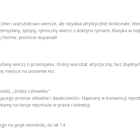
nie i warsztatowo wiersze, ale obydwa artystycznie doskonałe. Wier
emyślany, spójny, rytmiczny wiersz z dobrymi rymami. Klasyka w naj
formie. Jesteście wspaniali!
ślany wiersz o przemijaniu. Dobry warsztat artystyczny, bez zbędnych 
ę miejsce na uronienie łez.
olski, „Dobry człowieku”
cego przeciw obłudzie i dwulicowości. Napisany w konwencji reporte
kamy na twoje reportaże w prasie i telewizji.
go na język niemiecki, do lat 14