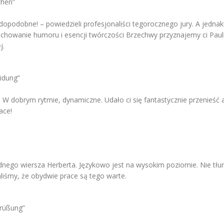
chen”
opodobne! – powiedzieli profesjonaliści tegorocznego jury. A jedn
zachowanie humoru i esencji twórczości Brzechwy przyznajemy ci Paul
j.
eidung”
u. W dobrym rytmie, dynamiczne. Udało ci się fantastycznie przenieść
ace!
dnego wiersza Herberta. Językowo jest na wysokim poziomie. Nie tł
liśmy, że obydwie prace są tego warte.
grüßung”