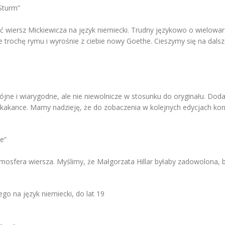
Sturm”
ć wiersz Mickiewicza na język niemiecki. Trudny językowo o wielowa
trochę rymu i wyrośnie z ciebie nowy Goethe. Cieszymy się na dalsz
pójne i wiarygodne, ale nie niewolnicze w stosunku do oryginału. Dod
 skakance. Mamy nadzieję, że do zobaczenia w kolejnych edycjach kon
te“
osfera wiersza. Myślimy, że Małgorzata Hillar byłaby zadowolona, ba
go na język niemiecki, do lat 19