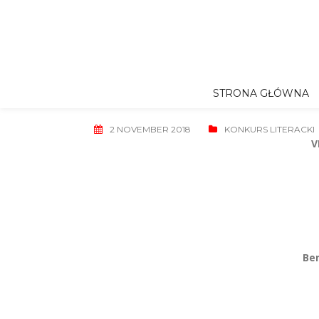
Skip
to
content
STRONA GŁÓWNA
2 NOVEMBER 2018
KONKURS LITERACKI
V
Ber