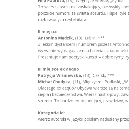
Filip Paprota,
(13), Węgrzyce Wielkie, „Rynna”
To wiersz absolutnie zaskakujący, niezwykły i now
poczucie humoru ze świata absurdu. Filipie, tyle
rozbawionych czytelników!
II miejsce
Antonina Mądzik,
(13), Lublin ,***
Z lekkim dystansem i humorem piszesz Antonino 
wyzwanie wymagające natchnienia i znajomości r
Prezentuje nam poetycki kunszt – dobre rymy, ry
III miejsce ex aequo
Patrycja Wiśniewska,
(13), Czersk, ***
Michał Chodyka,
(11), Międzyrzec Podlaski, 
Dlaczego ex aequo? Obydwa wiersze są na temat 
ciepła i bezpieczeństwa. Wiersz nastrojowy, zawi
szczera. To bardzo emocjonujący, prawdziwy, wz
Kategoria Id:
wiersz autorski w języku polskim nadesłany prze