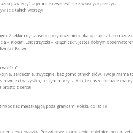
można powierzyć tajemnice i zwierzyć się z własnych przeżyć.
ywiście takich wierszy!
nym. Z lekkim dystansem i przymrużeniem oka opisujesz Laro różne 
cia – Klocia”, „siostrzyczki – księżniczki”. Jesteś dobrym obserwator
liwości. Brawo!
a wróżka”
kojnie, serdecznie, zwyczjnie, bez górnolotnych słów. Twoja mama 
 Wyczarowuje ci wszystko, o czym marzysz. Ach, te nasze kochane ma
 prosto z serca!
z młodzież mieszkającą poza granicami Polski, do lat 19
rtnerskiego związku. Początkowe zauroczenie, obietnice, potem zetkni