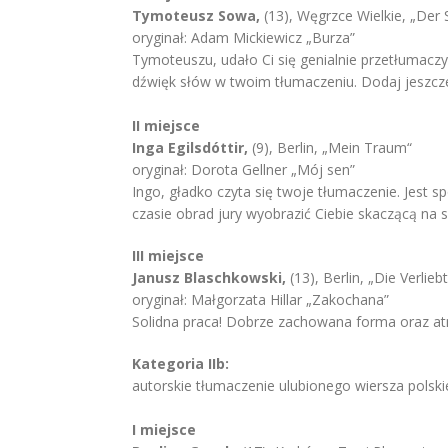
Tymoteusz Sowa,
(13), Węgrzce Wielkie, „Der 
oryginał: Adam Mickiewicz „Burza”
Tymoteuszu, udało Ci się genialnie przetłumaczy
dźwięk słów w twoim tłumaczeniu. Dodaj jeszcze 
II miejsce
Inga Egilsdóttir,
(9), Berlin, „Mein Traum“
oryginał: Dorota Gellner „Mój sen”
Ingo, gładko czyta się twoje tłumaczenie. Jest s
czasie obrad jury wyobrazić Ciebie skaczącą na
III miejsce
Janusz Blaschkowski,
(13), Berlin, „Die Verlieb
oryginał: Małgorzata Hillar „Zakochana”
Solidna praca! Dobrze zachowana forma oraz atm
Kategoria IIb:
autorskie tłumaczenie ulubionego wiersza polskie
I miejsce