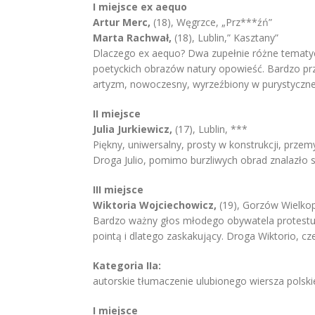
I miejsce ex aequo
Artur Merc,
(18), Węgrzce, „Prz***źń”
Marta Rachwał,
(18), Lublin,” Kasztany”
Dlaczego ex aequo? Dwa zupełnie różne tematycz
poetyckich obrazów natury opowieść. Bardzo prz
artyzm, nowoczesny, wyrzeźbiony w purystycznej 
II miejsce
Julia Jurkiewicz,
(17), Lublin, ***
Piękny, uniwersalny, prosty w konstrukcji, przemy
Droga Julio, pomimo burzliwych obrad znalazło si
III miejsce
Wiktoria Wojciechowicz,
(19), Gorzów Wielkop
Bardzo ważny głos młodego obywatela protestują
pointą i dlatego zaskakujący. Droga Wiktorio, cze
Kategoria IIa:
autorskie tłumaczenie ulubionego wiersza polskie
I miejsce