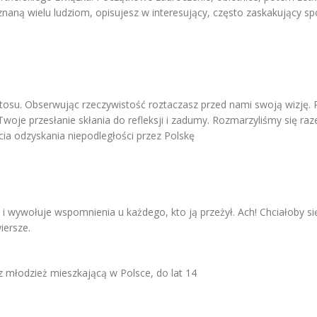
naną wielu ludziom, opisujesz w interesujący, często zaskakujący sp
tosu. Obserwując rzeczywistość roztaczasz przed nami swoją wizję. R
woje przesłanie skłania do refleksji i zadumy. Rozmarzyliśmy się raz
ia odzyskania niepodległości przez Polskę
a i wywołuje wspomnienia u każdego, kto ją przeżył. Ach! Chciałoby s
iersze.
z młodzież mieszkającą w Polsce, do lat 14