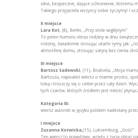
silne, bezpieczne, dające schronienie, któremu 
Takiego przyjaciela wszyscy sobie życzymy! I ocz
II miejsce
Lara Kot
, (8), Berlin, „Przy stole wigilijnym”
To pełen humoru obraz rodziny w dniu świątecz
rodziny, świadomie stosując utarte rymy jak: „cio
atmosferę domu, stosując satyrę bez cienia złoś
III miejsce
Bartosz Sadowski
, (11), Bruksela, „Moja mam
Bartoszu, napisałeś wiersz o mamie prosto, spo
tobą i troszczy się o ciebie przez cały dzień.
tych czarów, których źródłem jest miłość płynąca
Kategoria Ib:
wiersz autorski w języku polskim nadesłany prze
I miejsce
Zuzanna Kotwicka,
(15), Luksemburg, „Gość”
Ten wiersz to prawdziwy, wzięty z życia obraz pa