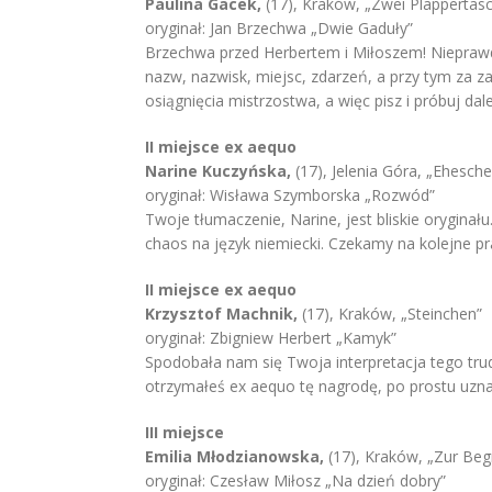
Paulina Gacek,
(17), Kraków, „Zwei Plappertas
oryginał: Jan Brzechwa „Dwie Gaduły”
Brzechwa przed Herbertem i Miłoszem! Nieprawd
nazw, nazwisk, miejsc, zdarzeń, a przy tym za 
osiągnięcia mistrzostwa, a więc pisz i próbuj dale
II miejsce ex aequo
Narine Kuczyńska,
(17), Jelenia Góra, „Ehesch
oryginał: Wisława Szymborska „Rozwód”
Twoje tłumaczenie, Narine, jest bliskie oryginał
chaos na język niemiecki. Czekamy na kolejne pr
II miejsce ex aequo
Krzysztof Machnik,
(17), Kraków, „Steinchen”
oryginał: Zbigniew Herbert „Kamyk”
Spodobała nam się Twoja interpretacja tego tru
otrzymałeś ex aequo tę nagrodę, po prostu uzna
III miejsce
Emilia Młodzianowska,
(17), Kraków, „Zur Be
oryginał: Czesław Miłosz „Na dzień dobry”