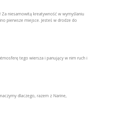
ak! Za niesamowitą kreatywność w wymyślaniu
ino pierwsze miejsce. Jesteś w drodze do
 atmosferę tego wiersza i panujący w nim ruch i
umaczymy dlaczego, razem z Narine,