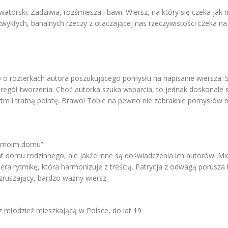
atorski. Zadziwia, rozśmiesza i bawi. Wiersz, na który się czeka jak n
 zwykłych, banalnych rzeczy z otaczającej nas rzeczywistości czeka n
o rozterkach autora poszukującego pomysłu na napisanie wiersza. Sz
egół tworzenia. Choć autorka szuka wsparcia, to jednak doskonale s
tm i trafną pointę. Brawo! Tobie na pewno nie zabraknie pomysłów n
„W moim domu”
domu rodzinnego, ale jakże inne są doświadczenia ich autorów! Mic
era rytmikę, która harmonizuje z treścią. Patrycja z odwagą porusza 
ruszający, bardzo ważny wiersz.
z młodzież mieszkającą w Polsce, do lat 19