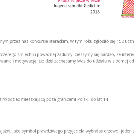
 przez nas konkursie literackim. W tym roku zgłosiło się 152 uczniów
 szczerego śmiechu i poważnej zadumy. Cieszymy się bardzo, że inter
nie i motywację. Już dziś zachęcamy Was do udziału w siódmej edy
z młodzież mieszkającą poza granicami Polski, do lat 14
zyjaźni. Jako symbol prawdziwego przyjaciela wybrałaś drzewo, jede