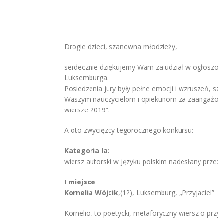
Drogie dzieci, szanowna młodzieży,
serdecznie dziękujemy Wam za udział w ogłoszonym
Luksemburga.
Posiedzenia jury były pełne emocji i wzruszeń,
Waszym nauczycielom i opiekunom za zaangażowa
wiersze 2019”.
A oto zwycięzcy tegorocznego konkursu:
Kategoria Ia:
wiersz autorski w języku polskim nadesłany prze
I miejsce
Kornelia Wójcik
,(12), Luksemburg, „Przyjaciel”
Kornelio, to poetycki, metaforyczny wiersz o pr