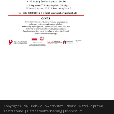
Copyright © 2020 Polskie Towarzystwo Szkolne. Wszelkie prawa
zastrzeżone.
|
Datenschutzerklärung
|
Impressum