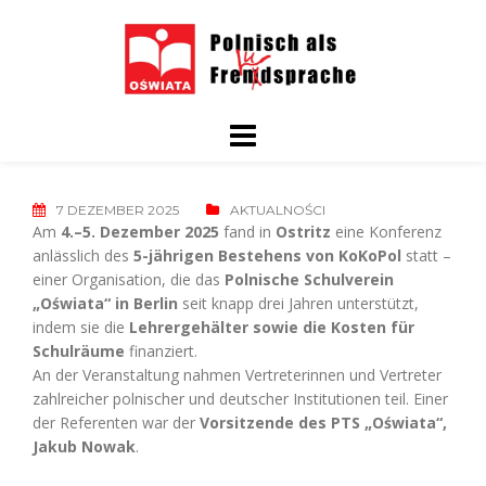
Skip
to
content
7 DEZEMBER 2025
AKTUALNOŚCI
Am
4.–5. Dezember 2025
fand in
Ostritz
eine Konferenz
anlässlich des
5-jährigen Bestehens von KoKoPol
statt –
einer Organisation, die das
Polnische Schulverein
„Oświata“ in Berlin
seit knapp drei Jahren unterstützt,
indem sie die
Lehrergehälter sowie die Kosten für
Schulräume
finanziert.
An der Veranstaltung nahmen Vertreterinnen und Vertreter
zahlreicher polnischer und deutscher Institutionen teil. Einer
der Referenten war der
Vorsitzende des PTS „Oświata“,
Jakub Nowak
.