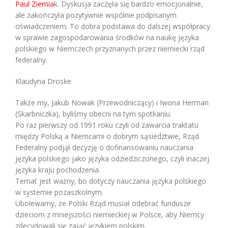
Paul Ziemia
k. Dyskusja zaczęła się bardzo emocjonalnie,
ale zakończyła pozytywnie wspólnie podpisanym
oświadczeniem. To dobra podstawa do dalszej współpracy
w sprawie zagospodarowania środków na naukę języka
polskiego w Niemczech przyznanych przez niemiecki rząd
federalny.
Klaudyna Droske
Także my, Jakub Nowak (Przewodniczący) i Iwona Herman
(Skarbniczka), byliśmy obecni na tym spotkaniu.
Po raz pierwszy od 1991 roku czyli od zawarcia traktatu
między Polską a Niemcami o dobrym sąsiedztwie, Rząd
Federalny podjął decyzję o dofinansowaniu nauczania
języka polskiego jako języka odziedziczonego, czyli inaczej
języka kraju pochodzenia.
Temat jest ważny, bo dotyczy nauczania języka polskiego
w systemie pozaszkolnym.
Ubolewamy, że Polski Rząd musiał odebrać fundusze
dzieciom z mniejszości niemieckiej w Polsce, aby Niemcy
zdecydowali się zająć językiem polskim.