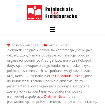
Skip
to
content
27 FEBRUAR 2023
AKTUALNOŚCI
Z czwartku na piątek odbyła się konferencja „Polski jako
odziedziczony ‒ nowe podejście: konferencja robocza
organizacji polonijnych”, zorganizowana przez Kokopol,
dotycząca nowopowstałego funduszu na naukę języka
polskiego w Niemczech. W spotkaniu wzięli udział Marcin
Król, Konsul RP w Berlinie oraz
Dr. Markus Reiche
l, poseł
do Bundestagu i członek polsko-niemieckiej grupy
parlamentarnej oraz organizacje polonijne. Odczytane
zostały również powitania koorydatora ds. polsko-
niemieckiej współpracy,
Dietmar Nieta
n oraz
przewodniczącego polsko-nimieckiej grupy parlamentarnej,