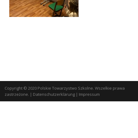
Copyright © 2020 Polskie Towarzystwo Szkolne. Wszelkie prawa
zastrzeżone.
|
Datenschutzerklärung
|
Impressum