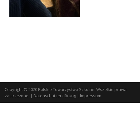
Copyright © 2020 Polskie Towarzystwo Szkolne. Wszelkie prawa
zastrzeżone.
|
Datenschutzerklärung
|
Impressum