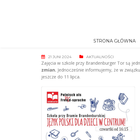
Skip
to
content
STRONA GŁÓWNA
21 JUNI 2024
AKTUALNOŚCI
Zajęcia w szkole przy Brandenburger Tor są je
zmian.
Jednocześnie informujemy, że w związku 
jeszcze do 11 lipca.