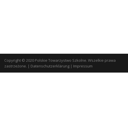
Copyright © 2020 Polskie Towarzystwo Szkolne. Wszelkie prawa
zastrzeżone.
|
Datenschutzerklärung
|
Impressum