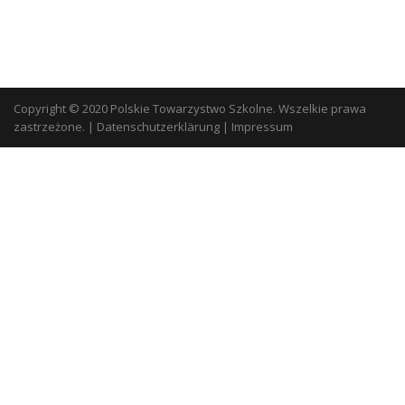
Copyright © 2020 Polskie Towarzystwo Szkolne. Wszelkie prawa
zastrzeżone.
|
Datenschutzerklärung
|
Impressum