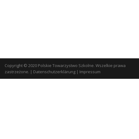
Copyright © 2020 Polskie Towarzystwo Szkolne. Wszelkie prawa
zastrzeżone.
|
Datenschutzerklärung
|
Impressum