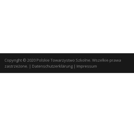
Copyright © 2020 Polskie Towarzystwo Szkolne. Wszelkie prawa
zastrzeżone.
|
Datenschutzerklärung
|
Impressum