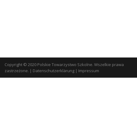
Copyright © 2020 Polskie Towarzystwo Szkolne. Wszelkie prawa
zastrzeżone.
|
Datenschutzerklärung
|
Impressum