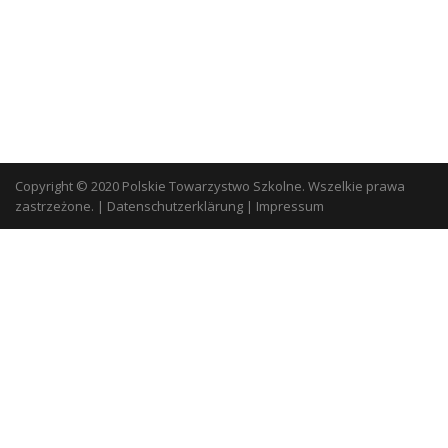
Copyright © 2020 Polskie Towarzystwo Szkolne. Wszelkie prawa
zastrzeżone.
|
Datenschutzerklärung
|
Impressum