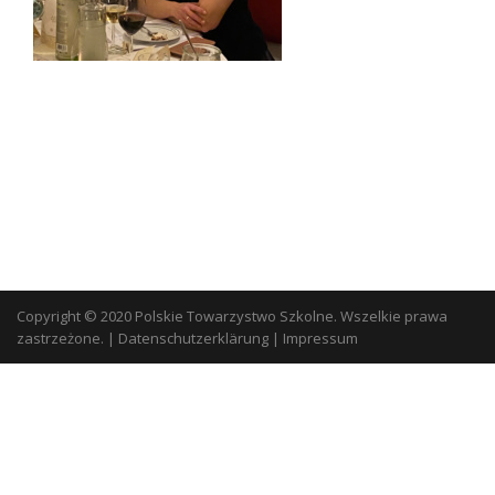
Copyright © 2020 Polskie Towarzystwo Szkolne. Wszelkie prawa
zastrzeżone.
|
Datenschutzerklärung
|
Impressum