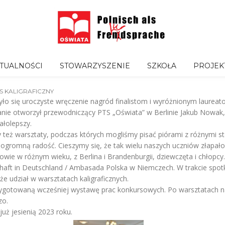
TUALNOŚCI
STOWARZYSZENIE
SZKOŁA
PROJEK
 KALIGRAFICZNY
o się uroczyste wręczenie nagród finalistom i wyróżnionym laurea
otkanie otworzył przewodniczący PTS „Oświata” w Berlinie Jakub Nowak,
łolepszy.
też warsztaty, podczas których mogliśmy pisać piórami z różnymi sta
 ogromną radość. Cieszymy się, że tak wielu naszych uczniów złapało 
niowie w różnym wieku, z Berlina i Brandenburgii, dziewczęta i chłopc
haft in Deutschland / Ambasada Polska w Niemczech. W trakcie spotka
że udział w warsztatach kaligraficznych.
rzygotowaną wcześniej wystawę prac konkursowych. Po warsztatach 
zo.
uż jesienią 2023 roku.