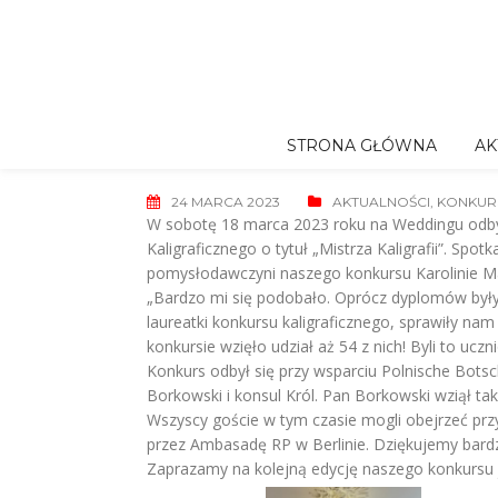
Skip
to
content
STRONA GŁÓWNA
AK
24 MARCA 2023
AKTUALNOŚCI
,
KONKURS
W sobotę 18 marca 2023 roku na Weddingu odbył
Kaligraficznego o tytuł „Mistrza Kaligrafii”. Sp
pomysłodawczyni naszego konkursu Karolinie Ma
„Bardzo mi się podobało. Oprócz dyplomów były 
laureatki konkursu kaligraficznego, sprawiły nam
konkursie wzięło udział aż 54 z nich! Byli to ucz
Konkurs odbył się przy wsparciu Polnische Botsc
Borkowski i konsul Król. Pan Borkowski wziął tak
Wszyscy goście w tym czasie mogli obejrzeć p
przez Ambasadę RP w Berlinie. Dziękujemy bard
Zaprazamy na kolejną edycję naszego konkursu j