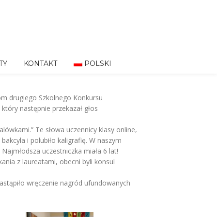
TY
KONTAKT
POLSKI
tom drugiego Szkolnego Konkursu
 który następnie przekazał głos
lówkami.” Te słowa uczennicy klasy online,
bakcyla i polubiło kaligrafię. W naszym
y. Najmłodsza uczestniczka miała 6 lat!
nia z laureatami, obecni byli konsul
nastąpiło wręczenie nagród ufundowanych