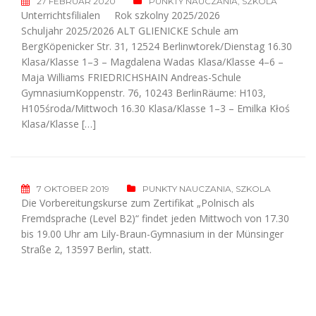
27 FEBRUAR 2020
PUNKTY NAUCZANIA
,
SZKOLA
Unterrichtsfilialen Rok szkolny 2025/2026
Schuljahr 2025/2026 ALT GLIENICKE Schule am
BergKöpenicker Str. 31, 12524 Berlinwtorek/Dienstag 16.30
Klasa/Klasse 1–3 – Magdalena Wadas Klasa/Klasse 4–6 –
Maja Williams FRIEDRICHSHAIN Andreas-Schule
GymnasiumKoppenstr. 76, 10243 BerlinRäume: H103,
H105środa/Mittwoch 16.30 Klasa/Klasse 1–3 – Emilka Kłoś
Klasa/Klasse […]
7 OKTOBER 2019
PUNKTY NAUCZANIA
,
SZKOLA
Die Vorbereitungskurse zum Zertifikat „Polnisch als
Fremdsprache (Level B2)“ findet jeden Mittwoch von 17.30
bis 19.00 Uhr am Lily-Braun-Gymnasium in der Münsinger
Straße 2, 13597 Berlin, statt.