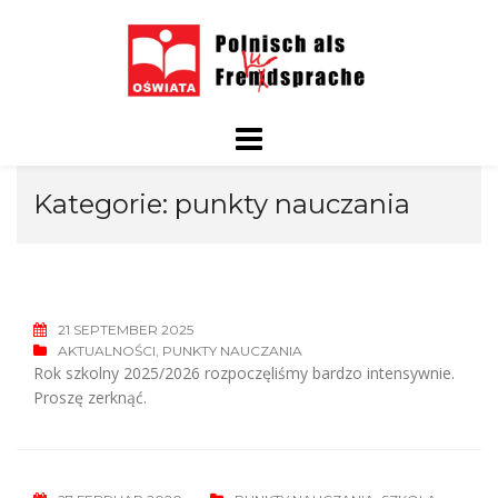
Skip
to
content
Kategorie:
punkty nauczania
21 SEPTEMBER 2025
AKTUALNOŚCI
,
PUNKTY NAUCZANIA
Rok szkolny 2025/2026 rozpoczęliśmy bardzo intensywnie.
Proszę zerknąć.